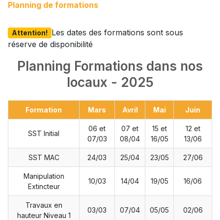
Planning de formations
Les dates des formations sont sous
Attention!
réserve de disponibilité
Planning Formations dans nos
locaux - 2025
Formation
Mars
Avril
Mai
Juin
06 et
07 et
15 et
12 et
SST Initial
07/03
08/04
16/05
13/06
SST MAC
24/03
25/04
23/05
27/06
Manipulation
10/03
14/04
19/05
16/06
Extincteur
Travaux en
03/03
07/04
05/05
02/06
hauteur Niveau 1