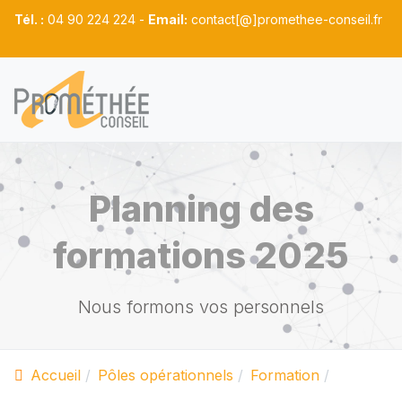
Tél. :
04 90 224 224 -
Email:
contact[@]promethee-conseil.fr
Planning des
formations 2025
Nous formons vos personnels
Accueil
Pôles opérationnels
Formation