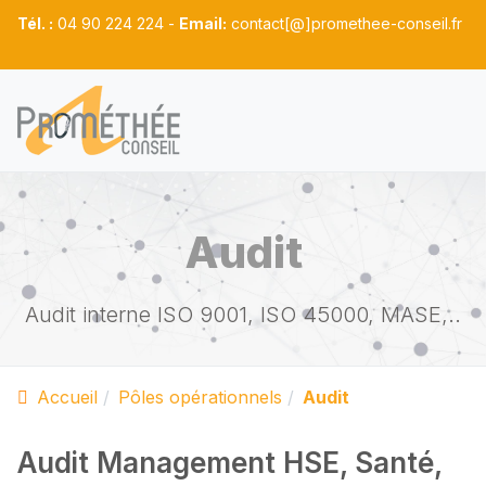
Tél. :
04 90 224 224 -
Email:
contact[@]promethee-conseil.fr
Audit
Audit interne ISO 9001, ISO 45000, MASE,..
Accueil
Pôles opérationnels
Audit
Audit Management HSE, Santé,