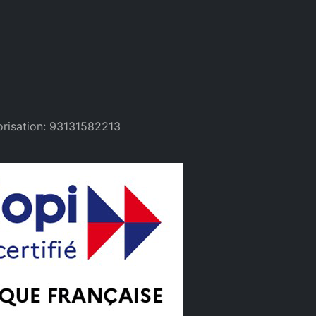
orisation: 93131582213