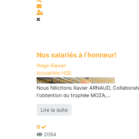
S'abonner au blog
Sign In
Nos salariés à l’honneur!
Hege Klevan
Actualités HSE
Xavier Arnaaud et Dimiti Reichart
Nous félicitons Xavier ARNAUD, Collaborat
l'obtention du trophée MOZA,...
Lire la suite
0
2094