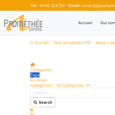
Tél. :
04 90 224 224 -
Email:
contact[@]promethee
Accueil
Qui so
Accueil
Nos actualités HSE
Mots-clé
Home
Categories
Tags
Archives
Search...
Categories:
All Categories
Search
x
Search