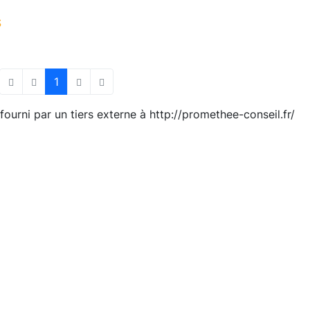
S
1
First Page
Previous Page
Next Page
Last Page
ourni par un tiers externe à http://promethee-conseil.fr/