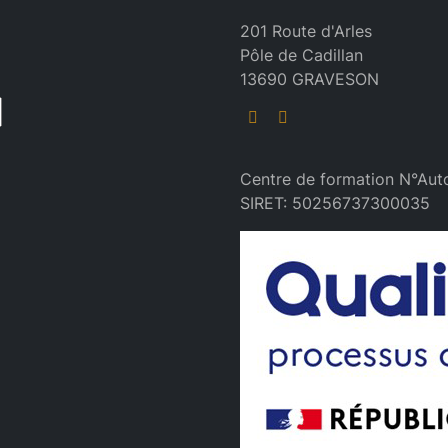
R
201 Route d'Arles
Pôle de Cadillan
13690 GRAVESON
Centre de formation N°Aut
SIRET: 50256737300035