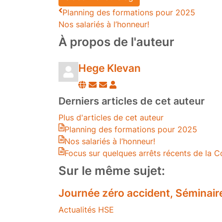
Planning des formations pour 2025
Nos salariés à l’honneur!
À propos de l'auteur
Hege Klevan
Suivre
Se
Hege
ce
désabonner
Klevan
Derniers articles de cet auteur
blogueur
des
Plus d'articles de cet auteur
publications
Planning des formations pour 2025
de
Nos salariés à l’honneur!
l'auteur
Focus sur quelques arrêts récents de la C
Sur le même sujet:
Journée zéro accident, Sémina
Actualités HSE