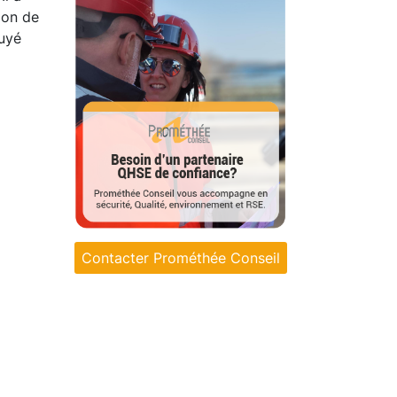
ion de
puyé
Contacter Prométhée Conseil