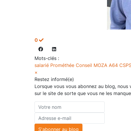
0
Mots-clés :
salarié
Prométhée Conseil
MOZA
A64
CSP
×
Restez informé(e)
Lorsque vous vous abonnez au blog, nous vo
sur le site de sorte que vous ne les manque
Votre
nom
Adresse
e-
S'abonner au blog
mail