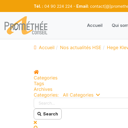
Tél. :
04 90 224 224 -
Email:
contact[@]promethee
Accueil
Qui so
Accueil
Nos actualités HSE
Hege Kle
Home
Categories
Tags
Archives
Search...
Categories:
All Categories
Search
x
Search